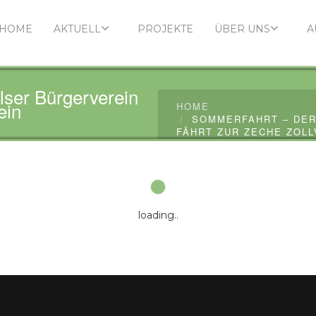
HOME
AKTUELL
PROJEKTE
ÜBER UNS
A
ser Bürgerverein
ein
HOME
SOMMERFAHRT – DER
FÄHRT ZUR ZECHE ZOLL
loading..