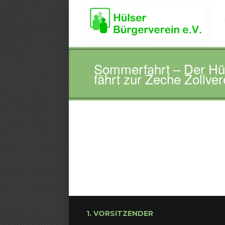
Sommerfahrt – Der Hül
fährt zur Zeche Zollver
1. VORSITZENDER