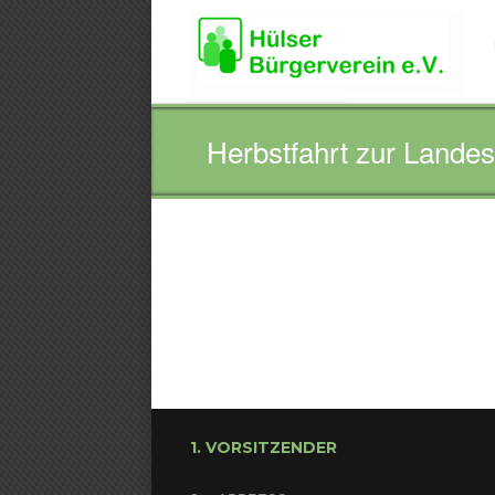
Herbstfahrt zur Lande
1. VORSITZENDER
HERBSTFAHRT