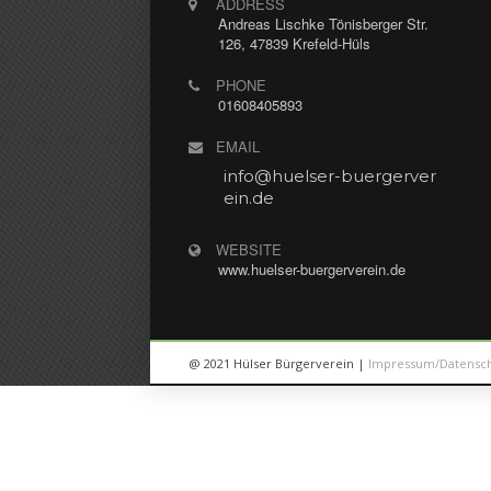
ADDRESS
Andreas Lischke Tönisberger Str.
September 6, 2023
Kirst
126, 47839 Krefeld-Hüls
PHONE
01608405893
EMAIL
NACHRICHT HINTERLASSEN
info@huelser-buergerver
ein.de
Nachricht *
WEBSITE
www.huelser-buergerverein.de
@ 2021 Hülser Bürgerverein |
Impressum/Datensc