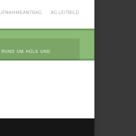
UFNAHMEANTRAG
AG LEITBILD
 RUND UM HÜLS UND