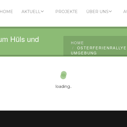
HOME
AKTUELL
PROJEKTE
ÜBER UNS
A
 um Hüls und
HOME
OSTERFERIENRALLYE
UMGEBUNG
loading..